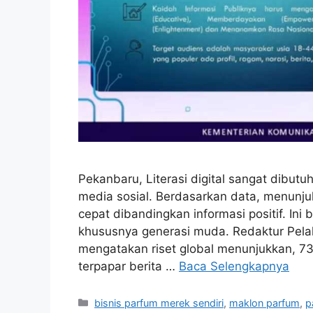
Pekanbaru, Literasi digital sangat dibutu
media sosial. Berdasarkan data, menunjuk
cepat dibandingkan informasi positif. In
khususnya generasi muda. Redaktur Pela
mengatakan riset global menunjukkan, 
terpapar berita …
Baca Selengkapnya
Kategori
bisnis parfum merek sendiri
,
maklon parfum
,
p