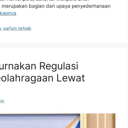
t merupakan bagian dari upaya penyederhanaan
gkapnya
a
,
parfum terbaik
rnakan Regulasi
olahragaan Lewat
om