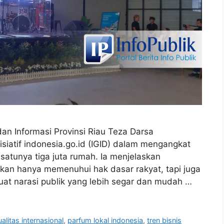
an Informasi Provinsi Riau Teza Darsa
iatif indonesia.go.id (IGID) dalam mengangkat
 satunya tiga juta rumah. Ia menjelaskan
ukan hanya memenuhui hak dasar rakyat, tapi juga
t narasi publik yang lebih segar dan mudah …
alitas internasional
,
parfum lokal indonesia
,
tren bisnis