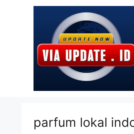
Langsung
ke
isi
parfum lokal ind