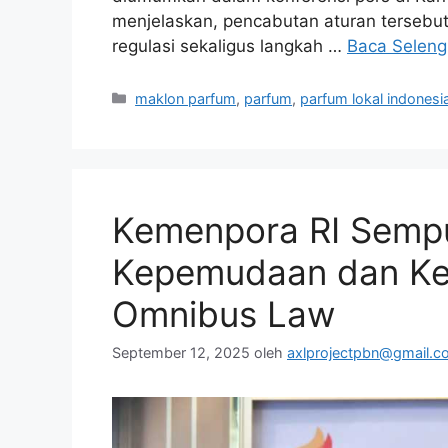
menjelaskan, pencabutan aturan tersebu
regulasi sekaligus langkah …
Baca Selen
Kategori
maklon parfum
,
parfum
,
parfum lokal indonesi
Kemenpora RI Sempu
Kepemudaan dan Ke
Omnibus Law
September 12, 2025
oleh
axlprojectpbn@gmail.c