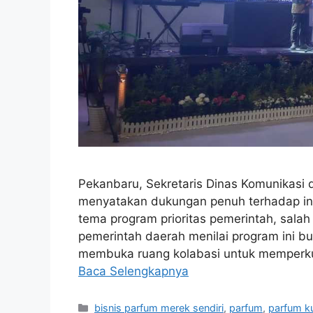
Pekanbaru, Sekretaris Dinas Komunikasi d
menyatakan dukungan penuh terhadap inis
tema program prioritas pemerintah, salah
pemerintah daerah menilai program ini b
membuka ruang kolabasi untuk memperkua
Baca Selengkapnya
Kategori
bisnis parfum merek sendiri
,
parfum
,
parfum ku