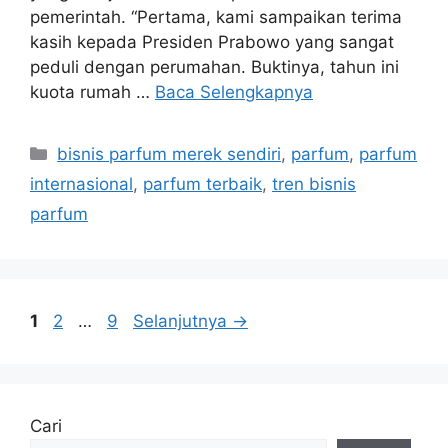
pemerintah. “Pertama, kami sampaikan terima
kasih kepada Presiden Prabowo yang sangat
peduli dengan perumahan. Buktinya, tahun ini
kuota rumah …
Baca Selengkapnya
Kategori
bisnis parfum merek sendiri
,
parfum
,
parfum
internasional
,
parfum terbaik
,
tren bisnis
parfum
Halaman
Halaman
Halaman
1
2
…
9
Selanjutnya
→
Cari