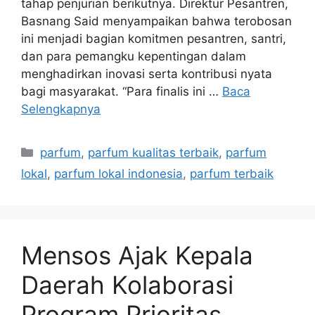
tahap penjurian berikutnya. Direktur Pesantren,
Basnang Said menyampaikan bahwa terobosan
ini menjadi bagian komitmen pesantren, santri,
dan para pemangku kepentingan dalam
menghadirkan inovasi serta kontribusi nyata
bagi masyarakat. “Para finalis ini …
Baca
Selengkapnya
Kategori
parfum
,
parfum kualitas terbaik
,
parfum
lokal
,
parfum lokal indonesia
,
parfum terbaik
Mensos Ajak Kepala
Daerah Kolaborasi
Program Prioritas