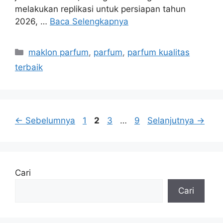
melakukan replikasi untuk persiapan tahun
2026, …
Baca Selengkapnya
Kategori
maklon parfum
,
parfum
,
parfum kualitas
terbaik
Halaman
Halaman
Halaman
Halaman
←
Sebelumnya
1
2
3
…
9
Selanjutnya
→
Cari
Cari