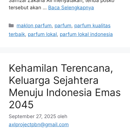
Safrizal Zakaria Ali menyatakan, tenda posko
tersebut akan …
Baca Selengkapnya
Kategori
maklon parfum
,
parfum
,
parfum kualitas
terbaik
,
parfum lokal
,
parfum lokal indonesia
Kehamilan Terencana,
Keluarga Sejahtera
Menuju Indonesia Emas
2045
September 27, 2025
oleh
axlprojectpbn@gmail.com