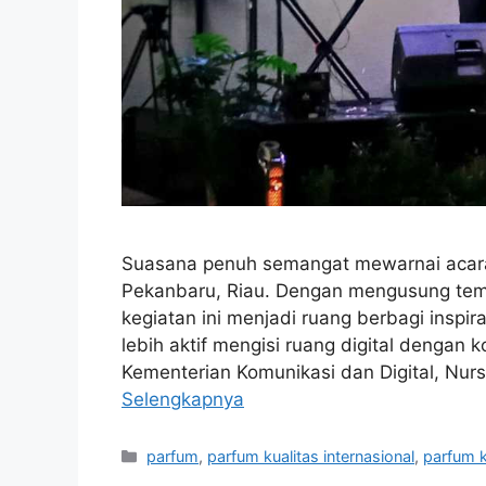
Suasana penuh semangat mewarnai acara 
Pekanbaru, Riau. Dengan mengusung tema
kegiatan ini menjadi ruang berbagi inspir
lebih aktif mengisi ruang digital dengan ko
Kementerian Komunikasi dan Digital, Nu
Selengkapnya
Kategori
parfum
,
parfum kualitas internasional
,
parfum k