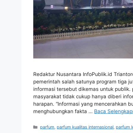
Redaktur Nusantara InfoPublik.id Trianto
pemerintah salah satunya program tiga j
informasi tersebut dikemas untuk publik. 
masyarakat tidak cukup hanya diberi infor
harapan. “Informasi yang mencerahkan bu
menghubungkan fakta …
Baca Selengkap
Kategori
parfum
,
parfum kualitas internasional
,
parfum l