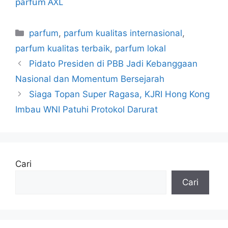
parfum
AXL
Kategori
parfum
,
parfum kualitas internasional
,
parfum kualitas terbaik
,
parfum lokal
Pidato Presiden di PBB Jadi Kebanggaan
Nasional dan Momentum Bersejarah
Siaga Topan Super Ragasa, KJRI Hong Kong
Imbau WNI Patuhi Protokol Darurat
Cari
Cari